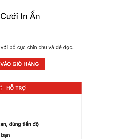
 Cưới In Ấn
n với bố cục chỉn chu và dễ đọc.
số lượng
VÀO GIỎ HÀNG
HỖ TRỢ
an, đúng tiến độ
 bạn