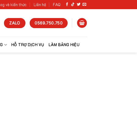
og và kiến thức
Liên hệ
FAQ
ZALO
0569.750.750
NG
HỖ TRỢ DỊCH VỤ
LÀM BẢNG HIỆU