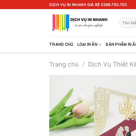
Chuyển
DỊCH VỤ IN NHANH GIÁ RẺ 0569.750.750
đến
nội
Tìm
dung
kiếm:
TRANG CHỦ
LOẠI IN ẤN
SẢN PHẨM IN Ấ
Trang chủ
/
Dịch Vụ Thiết K