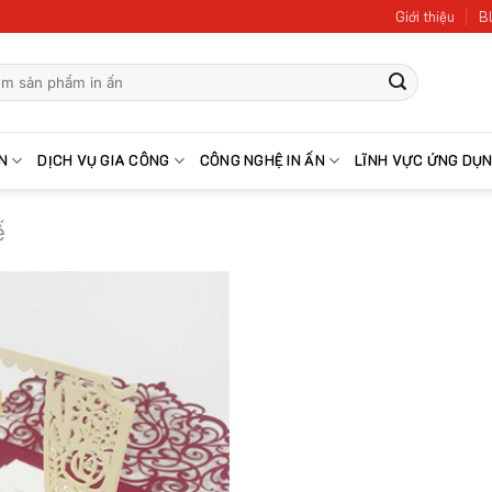
Giới thiệu
Bl
N
DỊCH VỤ GIA CÔNG
CÔNG NGHỆ IN ẤN
LĨNH VỰC ỨNG DỤ
ế