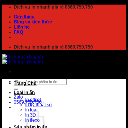
Chuyển
DỊch vụ in nhanh giá rẻ 0569.750.750
đến
Giới thiệu
nội
Blog và kiến thức
dung
Liên hệ
FAQ
DỊch vụ in nhanh giá rẻ 0569.750.750
Tìm
Trang Chủ
kiếm:
Loại in ấn
Zalo
In offset
0569.750.750
In kỹ thuật số
In lụa
In 3D
In flexo
Sản phẩm in ấn