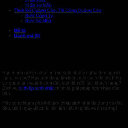
In ấn khác
In ấn sự kiện
Thiết Kế Quảng Cáo, Thi Công Quảng Cáo
Biển Công Ty
Biển Số Nhà
Mô tả
Đánh giá (0)
Dịch vụ In thiệp sinh nhật: Biến ngày đặc
biệt thêm rực rỡ
Bạn muốn gửi lời chúc mừng sinh nhật ý nghĩa đến người
thân, bạn bè? Hay bạn đang tìm kiếm một cách để thể hiện
sự quan tâm và tình cảm đặc biệt đến đối tác, khách hàng?
Dịch vụ
in thiệp sinh nhật
chính là giải pháp hoàn hảo cho
bạn.
Hãy cùng khám phá thế giới thiệp sinh nhật đa dạng và độc
đáo, biến ngày đặc biệt trở nên thật ý nghĩa và ấn tượng!