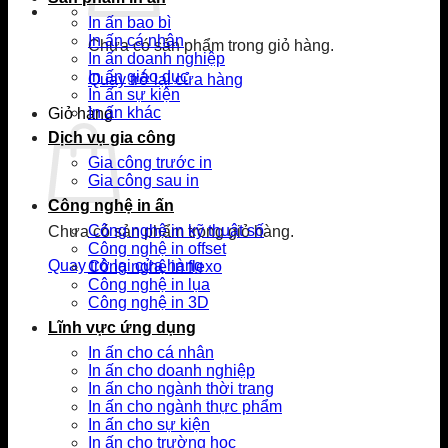
In ấn bao bì
In ấn cá nhân
Chưa có sản phẩm trong giỏ hàng.
In ấn doanh nghiệp
In ấn giáo dục
Quay trở lại cửa hàng
In ấn sự kiện
In ấn khác
Giỏ hàng
Dịch vụ gia công
Gia công trước in
Gia công sau in
Công nghệ in ấn
Công nghệ in kỹ thuật số
Chưa có sản phẩm trong giỏ hàng.
Công nghệ in offset
Quay trở lại cửa hàng
Công nghệ in flexo
Công nghệ in lụa
Công nghệ in 3D
Lĩnh vực ứng dụng
In ấn cho cá nhân
In ấn cho doanh nghiệp
In ấn cho ngành thời trang
In ấn cho ngành thực phẩm
In ấn cho sự kiện
In ấn cho trường học