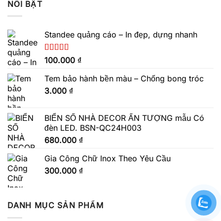
NỔI BẬT
Standee quảng cáo – In đẹp, dựng nhanh
Được xếp
100.000
₫
hạng
5.00
5
sao
Tem bảo hành bền màu – Chống bong tróc
3.000
₫
BIỂN SỐ NHÀ DECOR ẤN TƯỢNG mẫu Có
đèn LED. BSN-QC24H003
680.000
₫
Gia Công Chữ Inox Theo Yêu Cầu
300.000
₫
DANH MỤC SẢN PHẨM