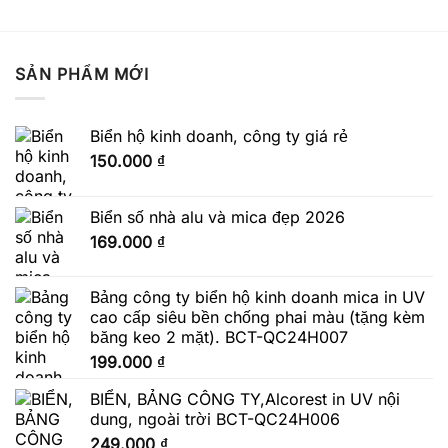
SẢN PHẨM MỚI
Biển hộ kinh doanh, công ty giá rẻ
150.000
₫
Biển số nhà alu và mica đẹp 2026
169.000
₫
Bảng công ty biển hộ kinh doanh mica in UV
cao cấp siêu bền chống phai màu (tặng kèm
băng keo 2 mặt). BCT-QC24H007
199.000
₫
BIỂN, BẢNG CÔNG TY,Alcorest in UV nội
dung, ngoài trời BCT-QC24H006
249.000
₫