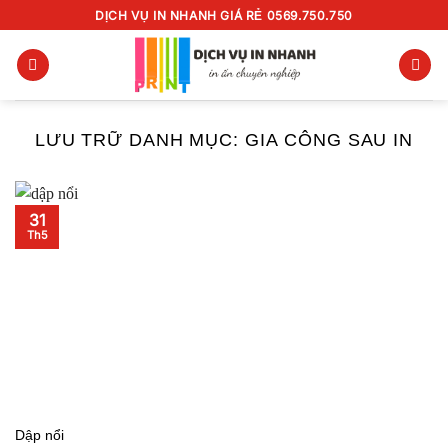
Chuyển
DỊCH VỤ IN NHANH GIÁ RẺ 0569.750.750
đến
nội
dung
LƯU TRỮ DANH MỤC:
GIA CÔNG SAU IN
31
Th5
Dập nổi