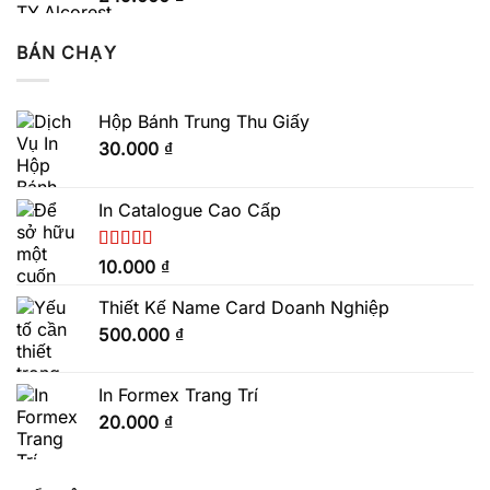
BÁN CHẠY
Hộp Bánh Trung Thu Giấy
30.000
₫
In Catalogue Cao Cấp
Được xếp
10.000
₫
hạng
5.00
5
sao
Thiết Kế Name Card Doanh Nghiệp
500.000
₫
In Formex Trang Trí
20.000
₫