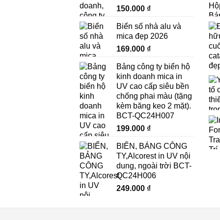
Biển pano và billboard là lựa chọn lý tư
150.000
₫
quảng cáo này giúp thương hiệu của bạn
Biển số nhà alu và
hiện đại để đảm bảo hình ảnh sắc nét và
mica đẹp 2026
169.000
₫
Biển LED là xu hướng quảng cáo hiện đạ
giải pháp biển LED trọn gói từ thiết kế,
Bảng công ty biển hộ
kinh doanh mica in
UV cao cấp siêu bền
Đối với các doanh nghiệp cần quảng cáo t
chống phai màu (tặng
các biển di động dễ dàng lắp đặt và di 
kèm băng keo 2 mặt).
BCT-QC24H007
Biển quảng cáo nội thất
199.000
₫
Bên cạnh các loại biển ngoài trời, Dịc
BIỂN, BẢNG CÔNG
TY,Alcorest in UV nội
trung tâm thương mại, v.v. Các loại biển
dung, ngoài trời BCT-
QC24H006
Biển logo văn phòng là yếu tố không thể
249.000
₫
aluminium để tạo ra những biển logo đẳn
Hệ thống biển chỉ dẫn trong các tòa nh