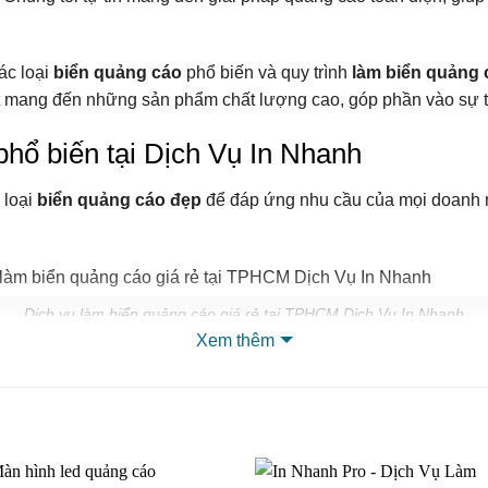
ác loại
biển quảng cáo
phổ biến và quy trình
làm biển quảng 
kết mang đến những sản phẩm chất lượng cao, góp phần vào sự 
phổ biến tại Dịch Vụ In Nhanh
 loại
biển quảng cáo đẹp
để đáp ứng nhu cầu của mọi doanh n
Dịch vụ làm biển quảng cáo giá rẻ tại TPHCM Dịch Vụ In Nhanh
Xem thêm
 thiếu đối với bất kỳ cơ sở kinh doanh nào. Đây là ấn tượng đầ
, chúng tôi cung cấp nhiều loại biển hiệu cửa hàng như biển
c