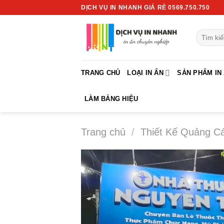
Chuyển
DỊCH VỤ IN NHANH GIÁ RẺ 0569.750.750
đến
nội
Tìm
dung
kiếm:
TRANG CHỦ
LOẠI IN ẤN
SẢN PHẨM IN
LÀM BẢNG HIỆU
Trang chủ
/
Thiết Kế Quảng C