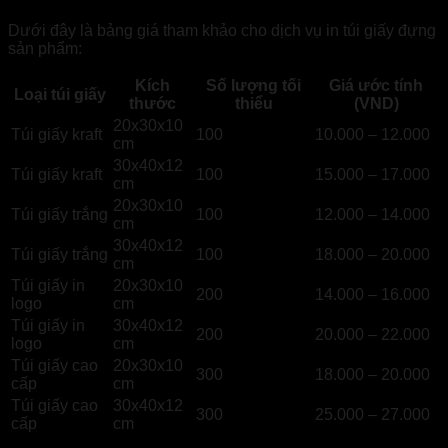
Dưới đây là bảng giá tham khảo cho dịch vụ in túi giấy đựng
sản phẩm:
Kích
Số lượng tối
Giá ước tính
Loại túi giấy
thước
thiểu
(VND)
20x30x10
Túi giấy kraft
100
10.000 – 12.000
cm
30x40x12
Túi giấy kraft
100
15.000 – 17.000
cm
20x30x10
Túi giấy trắng
100
12.000 – 14.000
cm
30x40x12
Túi giấy trắng
100
18.000 – 20.000
cm
Túi giấy in
20x30x10
200
14.000 – 16.000
logo
cm
Túi giấy in
30x40x12
200
20.000 – 22.000
logo
cm
Túi giấy cao
20x30x10
300
18.000 – 20.000
cấp
cm
Túi giấy cao
30x40x12
300
25.000 – 27.000
cấp
cm