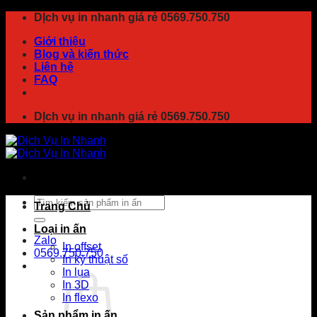
Chuyển
DỊch vụ in nhanh giá rẻ 0569.750.750
đến
Giới thiệu
nội
Blog và kiến thức
dung
Liên hệ
FAQ
DỊch vụ in nhanh giá rẻ 0569.750.750
Tìm
Trang Chủ
kiếm:
Loại in ấn
Zalo
In offset
0569.750.750
In kỹ thuật số
In lụa
In 3D
In flexo
Sản phẩm in ấn