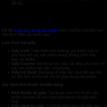
đối thủ.
Hướng dẫn chi tiết cách đặt in túi giấy
đựng sản phẩm
Để đặt
in túi giấy đựng sản phẩm
theo ý tưởng của bạn, bạn
cần thực hiện các bước sau:
Lựa chọn loại giấy:
Giấy kraft:
Thân thiện môi trường, giá thành hợp lý,
phù hợp với các sản phẩm mang phong cách mộc
mạc, tự nhiên.
Giấy Couche:
Độ bóng cao, màu sắc đẹp, phù hợp với
các sản phẩm cao cấp, sang trọng.
Giấy mỹ thuật:
Đa dạng về màu sắc, họa tiết, tạo nên
sự độc đáo và thu hút cho túi giấy đựng sản phẩm.
Xác định kích thước và kiểu dáng:
Kích thước túi giấy:
Tùy thuộc vào kích thước sản
phẩm của bạn để lựa chọn kích thước túi giấy phù
hợp.
Kiểu dáng túi giấy:
Có nhiều kiểu dáng túi giấy như