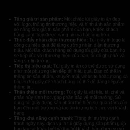
đựng sản phẩm?
Tăng giá trị sản phẩm:
Một chiếc túi giấy in ấn đẹp
với logo, thông tin thương hiệu và hình ảnh sản phẩm
sẽ nâng tầm giá trị sản phẩm của bạn, khiến khách
hàng cảm thấy được nâng niu và hài lòng hơn.
Thúc đẩy nhận diện thương hiệu:
Túi giấy in logo là
công cụ hiệu quả để tăng cường nhận diện thương
hiệu. Mỗi lần khách hàng sử dụng túi giấy của bạn, họ
sẽ tiếp xúc với thương hiệu của bạn, từ đó ghi nhớ và
tăng sự tin tưởng.
Tiếp thị hiệu quả:
Túi giấy in ấn có thể được sử dụng
như một phương tiện tiếp thị hiệu quả. Bạn có thể in
thông tin sản phẩm, khuyến mãi, website hoặc mạng xã
hội lên túi giấy để khách hàng có thể dễ dàng tiếp cận
thông tin.
Thân thiện môi trường:
Túi giấy là vật liệu tái chế và
phân hủy sinh học, góp phần bảo vệ môi trường. Sử
dụng túi giấy đựng sản phẩm thể hiện sự quan tâm của
bạn đến môi trường và tạo ấn tượng tích cực với khách
hàng.
Tăng khả năng cạnh tranh:
Trong thị trường cạnh
tranh ngày nay, dịch vụ in túi giấy đựng sản phẩm giúp
bạn tạo sự khác biệt và thu hút khách hàng hơn so với