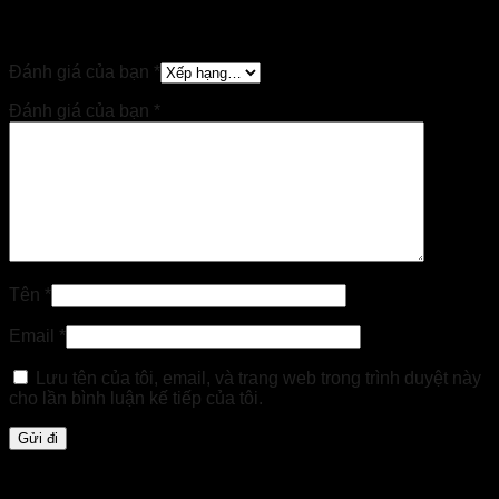
Hãy là người đầu tiên nhận xét “Túi giấy đựng sản
phẩm – In thiết kế riêng”
Đánh giá của bạn
*
Đánh giá của bạn
*
Tên
*
Email
*
Lưu tên của tôi, email, và trang web trong trình duyệt này
cho lần bình luận kế tiếp của tôi.
Sản phẩm tương tự