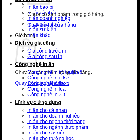
In ấn bao bì
In ấn cá nhân
Chưa có sản phẩm trong giỏ hàng.
In ấn doanh nghiệp
In ấn giáo dục
Quay trở lại cửa hàng
In ấn sự kiện
In ấn khác
Giỏ hàng
Dịch vụ gia công
Gia công trước in
Gia công sau in
Công nghệ in ấn
Công nghệ in kỹ thuật số
Chưa có sản phẩm trong giỏ hàng.
Công nghệ in offset
Quay trở lại cửa hàng
Công nghệ in flexo
Công nghệ in lụa
Công nghệ in 3D
Lĩnh vực ứng dụng
In ấn cho cá nhân
In ấn cho doanh nghiệp
In ấn cho ngành thời trang
In ấn cho ngành thực phẩm
In ấn cho sự kiện
In ấn cho trường học