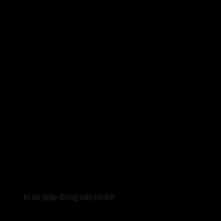
In túi giấy đựng sản phẩm
Tại sao nên chọn dịch vụ in túi giấy