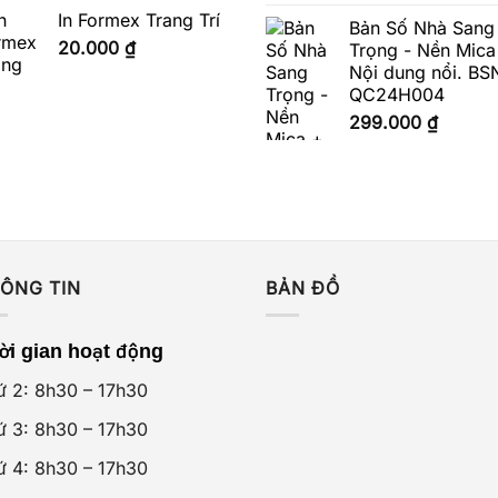
hạng
5.00
In Formex Trang Trí
5 sao
Bản Số Nhà Sang
20.000
₫
Trọng - Nền Mica
Nội dung nổi. BS
QC24H004
299.000
₫
ÔNG TIN
BẢN ĐỒ
ời gian hoạt động
ứ 2: 8h30 – 17h30
ứ 3: 8h30 – 17h30
ứ 4: 8h30 – 17h30