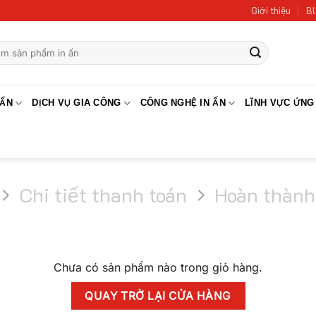
Giới thiệu
Bl
 ẤN
DỊCH VỤ GIA CÔNG
CÔNG NGHỆ IN ẤN
LĨNH VỰC ỨNG
Chi tiết thanh toán
Hoàn thành
Chưa có sản phẩm nào trong giỏ hàng.
QUAY TRỞ LẠI CỬA HÀNG