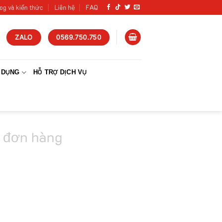
og và kiến thức
Liên hệ
FAQ
ZALO
0569.750.750
 DỤNG
HỖ TRỢ DỊCH VỤ
 đơn hàng