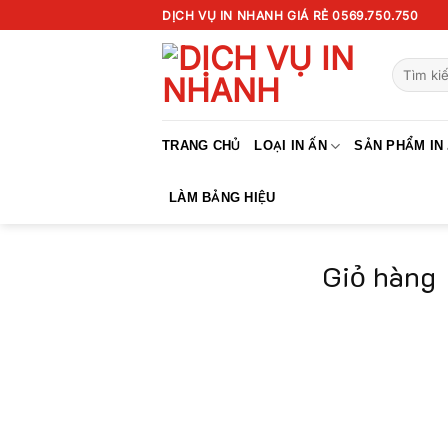
Chuyển
DỊCH VỤ IN NHANH GIÁ RẺ 0569.750.750
đến
nội
Tìm
dung
kiếm:
TRANG CHỦ
LOẠI IN ẤN
SẢN PHẨM IN
LÀM BẢNG HIỆU
Giỏ hàng