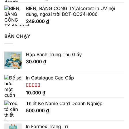
BIỂN, BẢNG CÔNG TY,Alcorest in UV nội
dung, ngoài trời BCT-QC24H006
249.000
₫
BÁN CHẠY
Hộp Bánh Trung Thu Giấy
30.000
₫
In Catalogue Cao Cấp
Được xếp
10.000
₫
hạng
5.00
5
sao
Thiết Kế Name Card Doanh Nghiệp
500.000
₫
In Formex Trang Trí