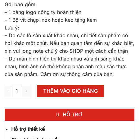
Gói bao gồm
– 1 bảng logo công ty hoàn thiện
– 1 Bộ vít chụp inox hoặc keo tặng kèm
Lưu ý:
– Do các lô sản xuất khác nhau, chi tiết sản phẩm có
hơi khác một chút. Nếu bạn quan tâm đến sự khác biệt,
xin vui long note chú ý cho SHOP một cách cẩn thận
– Do màn hình hiển thị khác nhau và ánh sáng khác
nhau, hình ảnh có thể không phản ánh màu sắc thực
của sản phẩm. Cảm ơn sự thông cảm của bạn.
Bảng, Biển tên Công Ty - Sang Trọng + Thiết kế riêng. BCT- 
THÊM VÀO GIỎ HÀNG
HỖ TRỢ
Hỗ trợ thiết kế