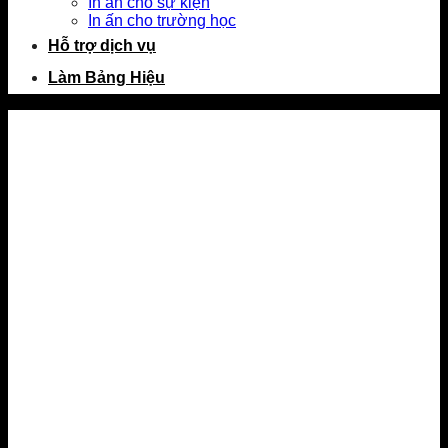
In ấn cho sự kiện
In ấn cho trường học
Hỗ trợ dịch vụ
Làm Bảng Hiệu