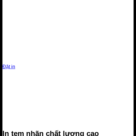
Name card
In danh thiếp mẫu mã
đa dạng
Đặt in
In tem nhãn chất lượng cao