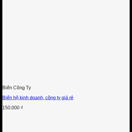
Biển Công Ty
Biển hộ kinh doanh, công ty giá rẻ
150.000
₫