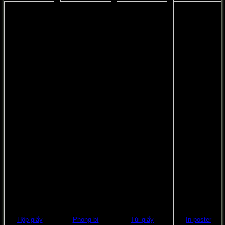
Hộp giấy
Phong bì
Túi giấy
In poster