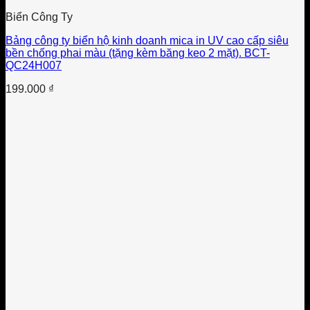
Biển Công Ty
Bảng công ty biển hộ kinh doanh mica in UV cao cấp siêu
bền chống phai màu (tặng kèm băng keo 2 mặt). BCT-
QC24H007
199.000
₫