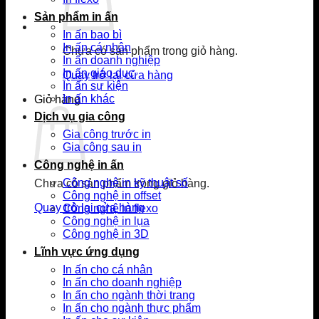
Sản phẩm in ấn
In ấn bao bì
In ấn cá nhân
Chưa có sản phẩm trong giỏ hàng.
In ấn doanh nghiệp
In ấn giáo dục
Quay trở lại cửa hàng
In ấn sự kiện
In ấn khác
Giỏ hàng
Dịch vụ gia công
Gia công trước in
Gia công sau in
Công nghệ in ấn
Công nghệ in kỹ thuật số
Chưa có sản phẩm trong giỏ hàng.
Công nghệ in offset
Quay trở lại cửa hàng
Công nghệ in flexo
Công nghệ in lụa
Công nghệ in 3D
Lĩnh vực ứng dụng
In ấn cho cá nhân
In ấn cho doanh nghiệp
In ấn cho ngành thời trang
In ấn cho ngành thực phẩm