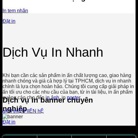
In tem nhãn
Đặt in
Dịch Vụ In Nhanh
Khi bạn cần các sản phẩm in ấn chất lượng cao, giao hàng
nhanh chóng và giá cả hợp lý tại TPHCM, dịch vụ in nhanh
chính là lựa chọn hoàn hảo. Chúng tôi cung cấp giải pháp in
ấn tối ưu cho các nhu cầu của bạn, từ in tài liệu, in ấn phẩm
quảng cáo cho đến
in ảnh
, in
poster
.
Dịch vụ in banner chuyên
nghiệp
gIỚI thIỆU
lIÊN hỆ
Đặt in