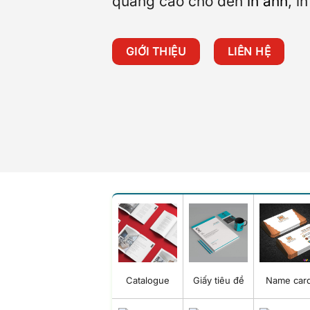
quảng cáo cho đến
in ảnh
, i
GIỚI THIỆU
LIÊN HỆ
Catalogue
Giấy tiêu đề
Name car