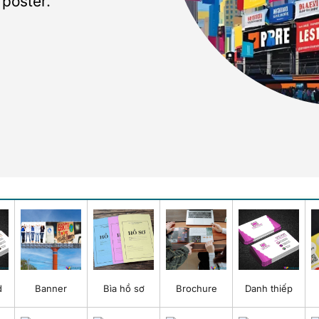
n
poster
.
d
Banner
Bìa hồ sơ
Brochure
Danh thiếp