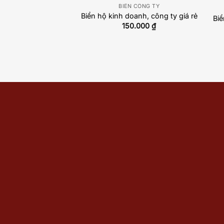
N CÔNG TY
BIỂN CÔNG TY
y. Inox 304 vàng
Biển hộ kinh doanh, công ty giá rẻ
Biể
hân nổi. Nội dung,
150.000
₫
òn. Ngoài trời, cao
CT-QC24H002
0.000
₫