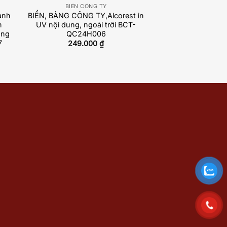
BIỂN CÔNG TY
anh
BIỂN, BẢNG CÔNG TY,Alcorest in
n
UV nội dung, ngoài trời BCT-
ăng
QC24H006
7
249.000
₫