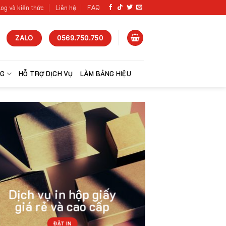
og và kiến thức
Liên hệ
FAQ
ZALO
0569.750.750
NG
HỖ TRỢ DỊCH VỤ
LÀM BẢNG HIỆU
Dịch vụ in hộp giấy
giá rẻ và cao cấp
ĐẶT IN