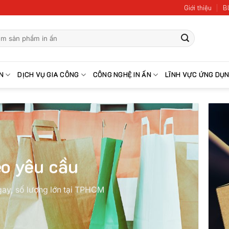
Giới thiệu
Bl
N
DỊCH VỤ GIA CÔNG
CÔNG NGHỆ IN ẤN
LĨNH VỰC ỨNG DỤ
eo yêu cầu
ngay, số lượng lớn tại TPHCM