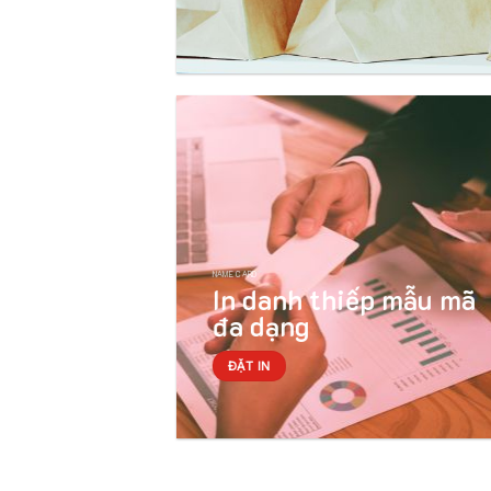
NAME CARD
In danh thiếp mẫu mã
đa dạng
ĐẶT IN