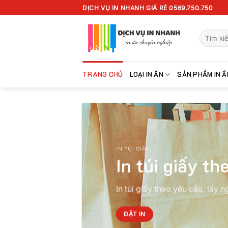
Chuyển
DỊCH VỤ IN NHANH GIÁ RẺ 0569.750.750
đến
nội
Tìm
dung
kiếm:
TRANG CHỦ
LOẠI IN ẤN
SẢN PHẨM IN Ấ
IN TÚI GIẤY
In túi giấy th
In túi giấy theo yêu cầu, lấy 
ĐẶT IN