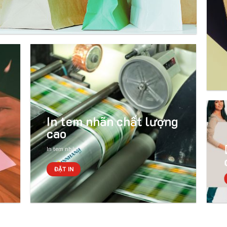
In tem nhãn chất lượng
cao
In tem nhãn
ĐẶT IN