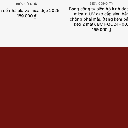
BIỂN CÔNG TY
BIỂN SỐ NHÀ
Bảng công ty biển hộ kinh do
n số nhà alu và mica đẹp 2026
mica in UV cao cấp siêu bề
169.000
₫
chống phai màu (tặng kèm b
keo 2 mặt). BCT-QC24H00
199.000
₫