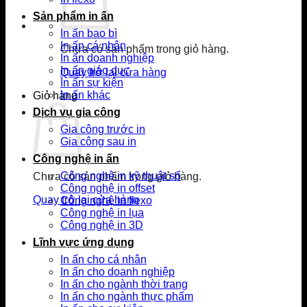
Sản phẩm in ấn
In ấn bao bì
In ấn cá nhân
Chưa có sản phẩm trong giỏ hàng.
In ấn doanh nghiệp
In ấn giáo dục
Quay trở lại cửa hàng
In ấn sự kiện
In ấn khác
Giỏ hàng
Dịch vụ gia công
Gia công trước in
Gia công sau in
Công nghệ in ấn
Công nghệ in kỹ thuật số
Chưa có sản phẩm trong giỏ hàng.
Công nghệ in offset
Quay trở lại cửa hàng
Công nghệ in flexo
Công nghệ in lụa
Công nghệ in 3D
Lĩnh vực ứng dụng
In ấn cho cá nhân
In ấn cho doanh nghiệp
In ấn cho ngành thời trang
In ấn cho ngành thực phẩm