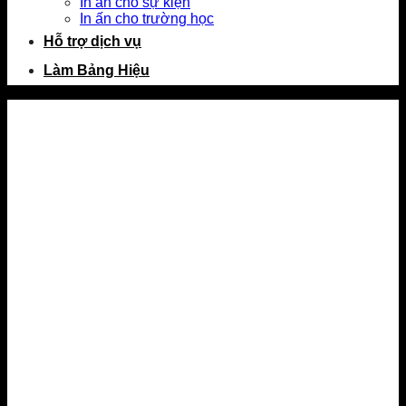
In ấn cho sự kiện
In ấn cho trường học
Hỗ trợ dịch vụ
Làm Bảng Hiệu