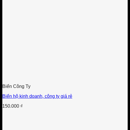
Biển Công Ty
Biển hộ kinh doanh, công ty giá rẻ
150.000
₫