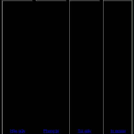
Hộp giấy
Phong bì
Túi giấy
In poster