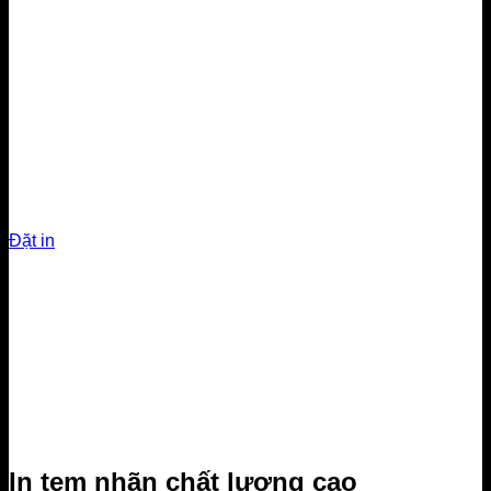
Name card
In danh thiếp mẫu mã
đa dạng
Đặt in
In tem nhãn chất lượng cao