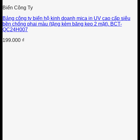
Biển Công Ty
Bảng công ty biển hộ kinh doanh mica in UV cao cấp siêu
bền chống phai màu (tặng kèm băng keo 2 mặt). BCT-
QC24H007
199.000
₫