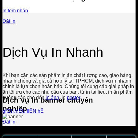
In tem nhãn
Đặt in
Dịch Vụ In Nhanh
Khi bạn cần các sản phẩm in ấn chất lượng cao, giao hàng
nhanh chóng và giá cả hợp lý tại TPHCM, dịch vụ in nhanh
chính là lựa chọn hoàn hảo. Chúng tôi cung cấp giải pháp in
ấn tối ưu cho các nhu cầu của bạn, từ in tài liệu, in ấn phẩm
quảng cáo cho đến
in ảnh
, in
poster
.
Dịch vụ in banner chuyên
nghiệp
gIỚI thIỆU
lIÊN hỆ
Đặt in