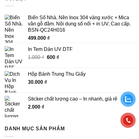
Biển Số Nhà. Nền Inox 304 vàng xước + Mica
vân gỗ đậm. Nội dung số nổi + in UV, Cao cấp.
BSN-QC24H016
499.000
₫
In Tem Dán UV DTF
Giá
Giá
1.000
₫
600
₫
gốc
hiện
là:
tại
Hộp Bánh Trung Thu Giấy
1.000 ₫.
là:
30.000
₫
600 ₫.
Sticker chất lượng cao – In nhanh, giá rẻ
2.000
₫
DANH MỤC SẢN PHẨM