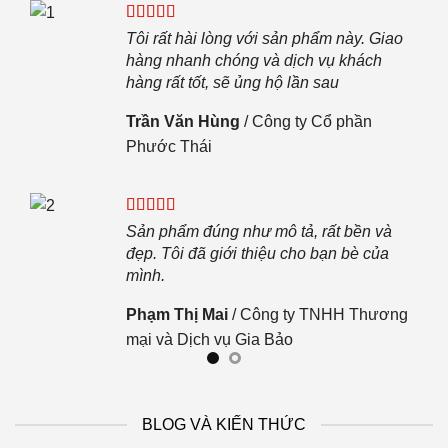
c
ọi
Tôi rất hài lòng với sản phẩm này. Giao
.
hàng nhanh chóng và dịch vụ khách
hàng rất tốt, sẽ ủng hộ lần sau
 JKL
Trần Văn Hùng
/
Công ty Cổ phần
Phước Thái
n.
Sản phẩm đúng như mô tả, rất bền và
đẹp. Tôi đã giới thiệu cho bạn bè của
mình.
Phạm Thị Mai
/
Công ty TNHH Thương
mại và Dịch vụ Gia Bảo
BLOG VÀ KIẾN THỨC