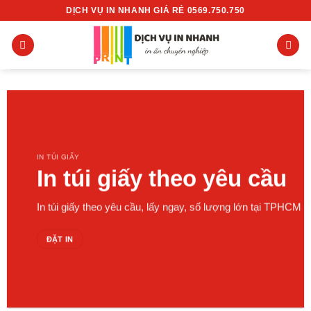
Chuyển
DỊCH VỤ IN NHANH GIÁ RẺ 0569.750.750
đến
nội
dung
IN TÚI GIẤY
In túi giấy theo yêu cầu
In túi giấy theo yêu cầu, lấy ngay, số lượng lớn tại TPHCM
ĐẶT IN