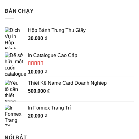
BÁN CHẠY
Hộp Bánh Trung Thu Giấy
30.000
₫
In Catalogue Cao Cấp
Được xếp
10.000
₫
hạng
5.00
5
sao
Thiết Kế Name Card Doanh Nghiệp
500.000
₫
In Formex Trang Trí
20.000
₫
NỔI BẬT