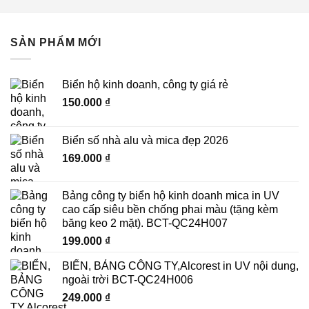
SẢN PHẨM MỚI
Biển hộ kinh doanh, công ty giá rẻ
150.000
₫
Biển số nhà alu và mica đẹp 2026
169.000
₫
Bảng công ty biển hộ kinh doanh mica in UV
cao cấp siêu bền chống phai màu (tặng kèm
băng keo 2 mặt). BCT-QC24H007
199.000
₫
BIỂN, BẢNG CÔNG TY,Alcorest in UV nội dung,
ngoài trời BCT-QC24H006
249.000
₫