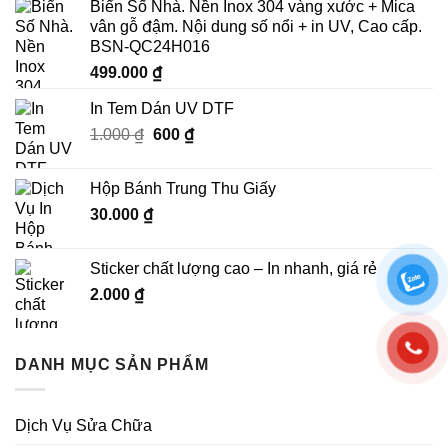
Biển Số Nhà. Nền Inox 304 vàng xước + Mica
vân gỗ đậm. Nội dung số nổi + in UV, Cao cấp.
BSN-QC24H016
499.000
₫
In Tem Dán UV DTF
Giá
Giá
1.000
₫
600
₫
gốc
hiện
là:
tại
Hộp Bánh Trung Thu Giấy
1.000 ₫.
là:
30.000
₫
600 ₫.
Sticker chất lượng cao – In nhanh, giá rẻ
2.000
₫
DANH MỤC SẢN PHẨM
Dịch Vụ Sửa Chữa