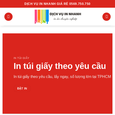
Chuyển
DỊCH VỤ IN NHANH GIÁ RẺ 0569.750.750
đến
nội
dung
IN TÚI GIẤY
In túi giấy theo yêu cầu
In túi giấy theo yêu cầu, lấy ngay, số lượng lớn tại TPHCM
ĐẶT IN