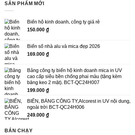
SẢN PHẨM MỚI
Biển hộ kinh doanh, công ty giá rẻ
150.000
₫
Biển số nhà alu và mica đẹp 2026
169.000
₫
Bảng công ty biển hộ kinh doanh mica in UV
cao cấp siêu bền chống phai màu (tặng kèm
băng keo 2 mặt). BCT-QC24H007
199.000
₫
BIỂN, BẢNG CÔNG TY,Alcorest in UV nội dung,
ngoài trời BCT-QC24H006
249.000
₫
BÁN CHẠY