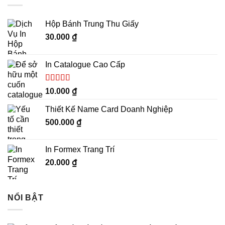
Hộp Bánh Trung Thu Giấy
30.000
₫
In Catalogue Cao Cấp
Được xếp
10.000
₫
hạng
5.00
5
sao
Thiết Kế Name Card Doanh Nghiệp
500.000
₫
In Formex Trang Trí
20.000
₫
NỔI BẬT