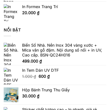
In Formex Trang Trí
20.000
₫
NỔI BẬT
Biển Số Nhà. Nền Inox 304 vàng xước +
Mica vân gỗ đậm. Nội dung số nổi + in UV,
Cao cấp. BSN-QC24H016
499.000
₫
In Tem Dán UV DTF
Giá
Giá
1.000
₫
600
₫
gốc
hiện
là:
tại
Hộp Bánh Trung Thu Giấy
1.000 ₫.
là:
30.000
₫
600 ₫.
Sticker chất lượng cao – In nhanh, giá rẻ