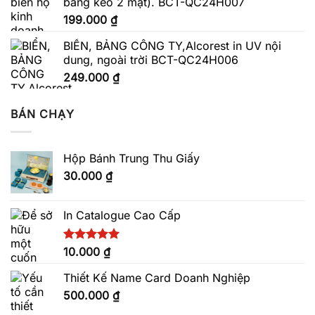
băng keo 2 mặt). BCT-QC24H007
199.000
₫
BIỂN, BẢNG CÔNG TY,Alcorest in UV nội
dung, ngoài trời BCT-QC24H006
249.000
₫
BÁN CHẠY
Hộp Bánh Trung Thu Giấy
30.000
₫
In Catalogue Cao Cấp
Được xếp
10.000
₫
hạng
5.00
5 sao
Thiết Kế Name Card Doanh Nghiệp
500.000
₫