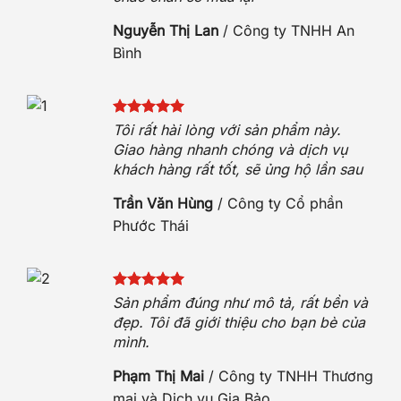
Nguyễn Thị Lan
/
Công ty TNHH An
Bình
 sóc
t
Tôi rất hài lòng với sản phẩm này.
h
Giao hàng nhanh chóng và dịch vụ
khách hàng rất tốt, sẽ ủng hộ lần sau
n
Trần Văn Hùng
/
Công ty Cổ phần
Phước Thái
hẹn.
Sản phẩm đúng như mô tả, rất bền và
hộ.
đẹp. Tôi đã giới thiệu cho bạn bè của
mình.
O
Phạm Thị Mai
/
Công ty TNHH Thương
mại và Dịch vụ Gia Bảo