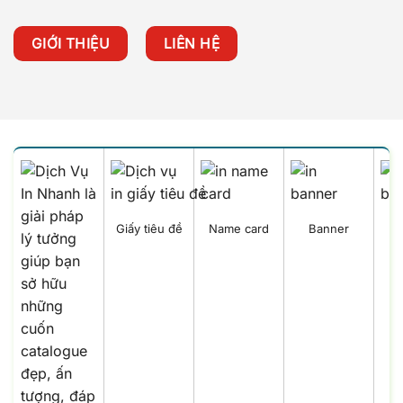
GIỚI THIỆU
LIÊN HỆ
Giấy tiêu đề
Name card
Banner
B