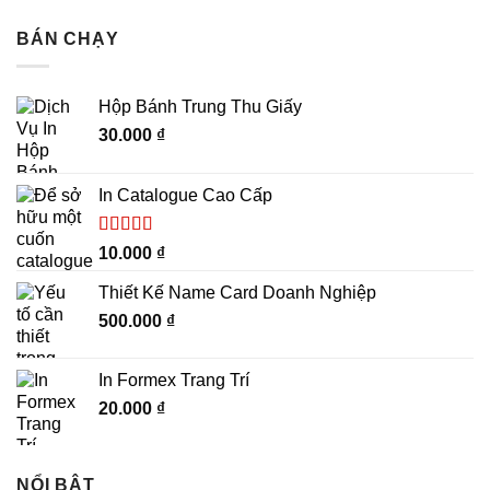
BÁN CHẠY
Hộp Bánh Trung Thu Giấy
30.000
₫
In Catalogue Cao Cấp
Được xếp
10.000
₫
hạng
5.00
5
sao
Thiết Kế Name Card Doanh Nghiệp
500.000
₫
In Formex Trang Trí
20.000
₫
NỔI BẬT