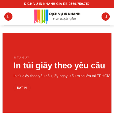
Chuyển
DỊCH VỤ IN NHANH GIÁ RẺ 0569.750.750
đến
nội
dung
IN TÚI GIẤY
In túi giấy theo yêu cầu
In túi giấy theo yêu cầu, lấy ngay, số lượng lớn tại TPHCM
ĐẶT IN