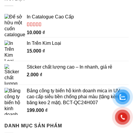
In Catalogue Cao Cấp
Được xếp
10.000
₫
hạng
5.00
5
sao
In Trên Kim Loại
15.000
₫
Sticker chất lượng cao – In nhanh, giá rẻ
2.000
₫
Bảng công ty biển hộ kinh doanh mica in UV
cao cấp siêu bền chống phai màu (tặng kèm
băng keo 2 mặt). BCT-QC24H007
199.000
₫
DANH MỤC SẢN PHẨM