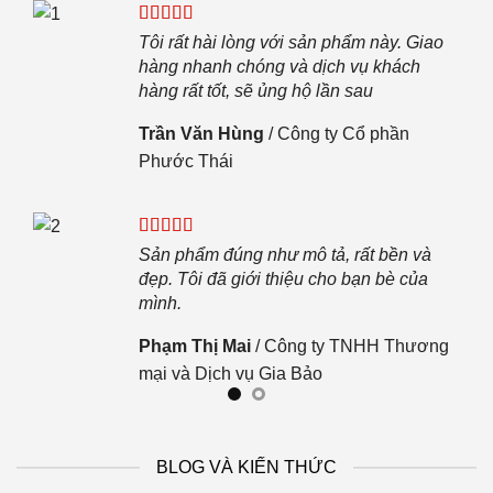
c
ọi
Tôi rất hài lòng với sản phẩm này. Giao
.
hàng nhanh chóng và dịch vụ khách
hàng rất tốt, sẽ ủng hộ lần sau
 JKL
Trần Văn Hùng
/
Công ty Cổ phần
Phước Thái
n.
Sản phẩm đúng như mô tả, rất bền và
đẹp. Tôi đã giới thiệu cho bạn bè của
mình.
Phạm Thị Mai
/
Công ty TNHH Thương
mại và Dịch vụ Gia Bảo
BLOG VÀ KIẾN THỨC