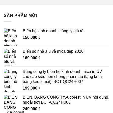
SẢN PHẨM MỚI
Biển hộ kinh doanh, công ty giá rẻ
150.000
₫
Biển số nhà alu và mica đẹp 2026
169.000
₫
Bảng công ty biển hộ kinh doanh mica in UV
cao cấp siêu bền chống phai màu (tặng kèm
băng keo 2 mặt). BCT-QC24H007
199.000
₫
BIỂN, BẢNG CÔNG TY,Alcorest in UV nội dung,
ngoài trời BCT-QC24H006
249.000
₫