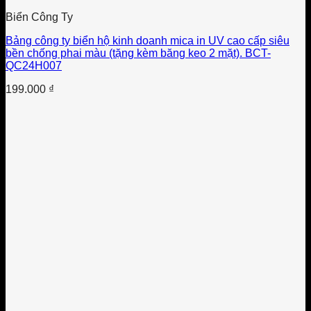
Biển Công Ty
Bảng công ty biển hộ kinh doanh mica in UV cao cấp siêu
bền chống phai màu (tặng kèm băng keo 2 mặt). BCT-
QC24H007
199.000
₫