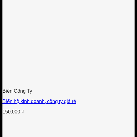
Biển Công Ty
Biển hộ kinh doanh, công ty giá rẻ
150.000
₫