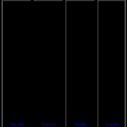
Hộp giấy
Phong bì
Túi giấy
In poster