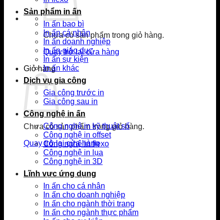
Sản phẩm in ấn
In ấn bao bì
In ấn cá nhân
Chưa có sản phẩm trong giỏ hàng.
In ấn doanh nghiệp
In ấn giáo dục
Quay trở lại cửa hàng
In ấn sự kiện
In ấn khác
Giỏ hàng
Dịch vụ gia công
Gia công trước in
Gia công sau in
Công nghệ in ấn
Công nghệ in kỹ thuật số
Chưa có sản phẩm trong giỏ hàng.
Công nghệ in offset
Quay trở lại cửa hàng
Công nghệ in flexo
Công nghệ in lụa
Công nghệ in 3D
Lĩnh vực ứng dụng
In ấn cho cá nhân
In ấn cho doanh nghiệp
In ấn cho ngành thời trang
In ấn cho ngành thực phẩm