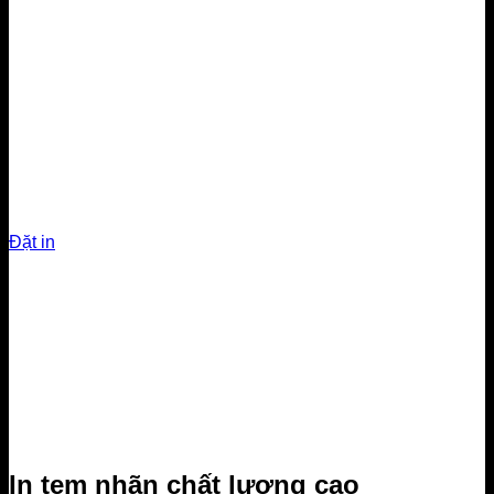
Name card
In danh thiếp mẫu mã
đa dạng
Đặt in
In tem nhãn chất lượng cao