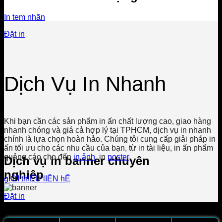
In tem nhãn
Đặt in
Dịch Vụ In Nhanh
Khi bạn cần các sản phẩm in ấn chất lượng cao, giao hàng
nhanh chóng và giá cả hợp lý tại TPHCM, dịch vụ in nhanh
chính là lựa chọn hoàn hảo. Chúng tôi cung cấp giải pháp in
ấn tối ưu cho các nhu cầu của bạn, từ in tài liệu, in ấn phẩm
quảng cáo cho đến
in ảnh
, in
poster
.
Dịch vụ in banner chuyên
nghiệp
gIỚI thIỆU
lIÊN hỆ
Đặt in