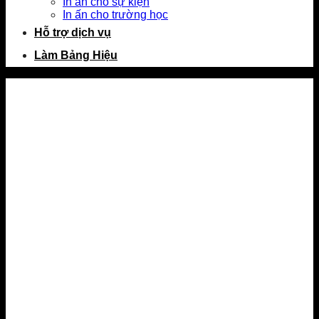
In ấn cho sự kiện
In ấn cho trường học
Hỗ trợ dịch vụ
Làm Bảng Hiệu