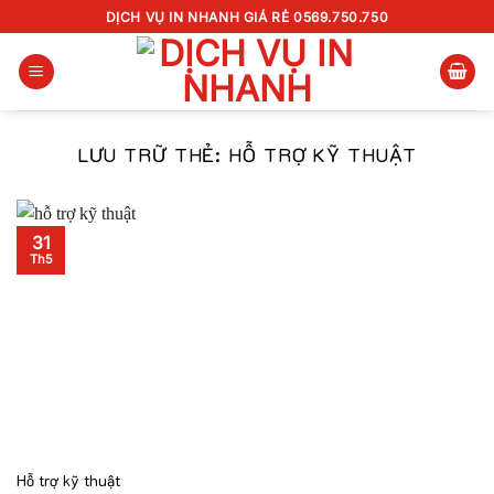
Chuyển
DỊCH VỤ IN NHANH GIÁ RẺ 0569.750.750
đến
nội
dung
LƯU TRỮ THẺ:
HỖ TRỢ KỸ THUẬT
31
Th5
Hỗ trợ kỹ thuật