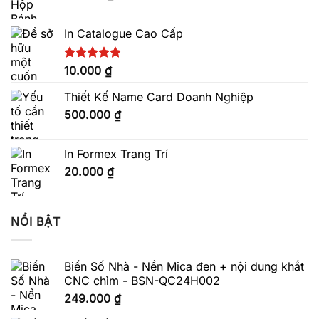
In Catalogue Cao Cấp
Được xếp
10.000
₫
hạng
5.00
5 sao
Thiết Kế Name Card Doanh Nghiệp
500.000
₫
In Formex Trang Trí
20.000
₫
NỔI BẬT
Biển Số Nhà - Nền Mica đen + nội dung khắt
CNC chìm - BSN-QC24H002
249.000
₫