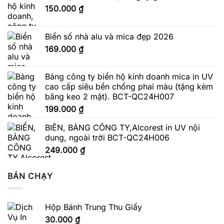
150.000
₫
Biển số nhà alu và mica đẹp 2026
169.000
₫
Bảng công ty biển hộ kinh doanh mica in UV
cao cấp siêu bền chống phai màu (tặng kèm
băng keo 2 mặt). BCT-QC24H007
199.000
₫
BIỂN, BẢNG CÔNG TY,Alcorest in UV nội
dung, ngoài trời BCT-QC24H006
249.000
₫
BÁN CHẠY
Hộp Bánh Trung Thu Giấy
30.000
₫