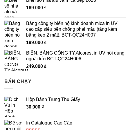
Biển số nhà alu và mica đẹp 2026
169.000
₫
Bảng công ty biển hộ kinh doanh mica in UV
cao cấp siêu bền chống phai màu (tặng kèm
băng keo 2 mặt). BCT-QC24H007
199.000
₫
BIỂN, BẢNG CÔNG TY,Alcorest in UV nội dung,
ngoài trời BCT-QC24H006
249.000
₫
BÁN CHẠY
Hộp Bánh Trung Thu Giấy
thiết kế Catalogue chuyên nghiệp mang lại nhiều giá trị vượt xa
30.000
₫
những gì bạn có thể thấy
In Catalogue Cao Cấp
Tăng doanh số bán hàng