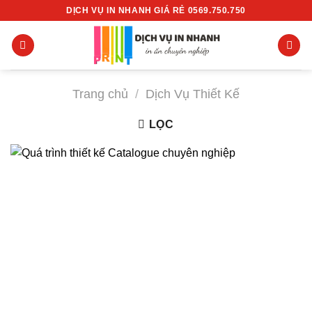
Chuyển
DỊCH VỤ IN NHANH GIÁ RẺ 0569.750.750
đến
nội
dung
Trang chủ
/
Dịch Vụ Thiết Kế
LỌC