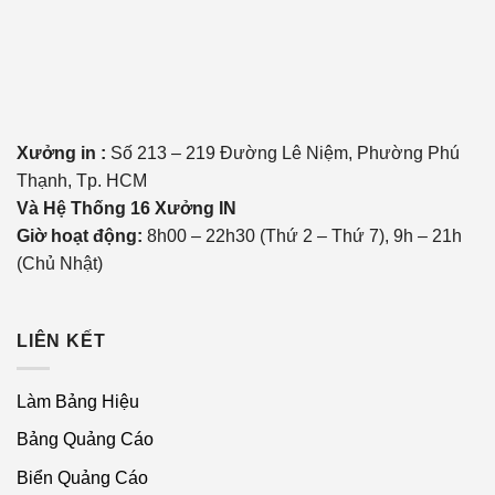
Hãy dành thời gian nghiên cứu các mẫu catalogue đẹp
trên mạng hoặc từ đối thủ để tìm cảm hứng. Sau đó, vẽ
phác thảo bố cục cho từng trang trên giấy hoặc phần mềm
đơn giản như PowerPoint.
Xưởng in :
Số 213 – 219 Đường Lê Niệm, Phường Phú
Thạnh, Tp. HCM
Hành động cụ thể
:
Và Hệ Thống 16 Xưởng IN
Giờ hoạt động:
8h00 – 22h30 (Thứ 2 – Thứ 7), 9h – 21h
Quyết định vị trí của hình
(Chủ Nhật)
ảnh, tiêu đề và nội dung.
Chọn màu sắc chủ đạo
LIÊN KẾT
phù hợp với thương hiệu
(ví dụ: xanh dương cho sự
Làm Bảng Hiệu
tin cậy, đỏ cho sự nổi bật).
Bảng Quảng Cáo
Lựa chọn font chữ dễ đọc
Biển Quảng Cáo