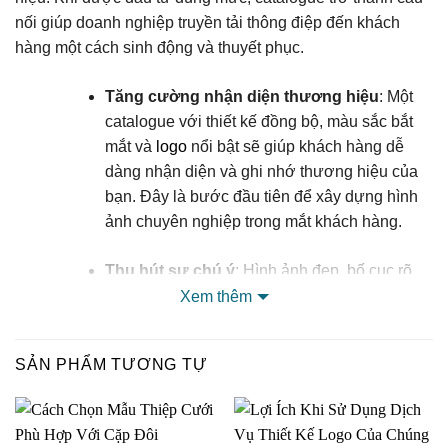
nối giúp doanh nghiệp truyền tải thông điệp đến khách
hàng một cách sinh động và thuyết phục.
Tăng cường nhận diện thương hiệu
: Một
catalogue với thiết kế đồng bộ, màu sắc bắt
mắt và
logo
nổi bật sẽ giúp khách hàng dễ
dàng nhận diện và ghi nhớ thương hiệu của
bạn. Đây là bước đầu tiên để xây dựng hình
ảnh chuyên nghiệp trong mắt khách hàng.
Thu hút sự chú ý
: Hình ảnh đẹp, bố cục rõ
ràng và nội dung hấp dẫn sẽ khiến khách
Xem thêm
hàng dừng lại lâu hơn để khám phá sản phẩm
của bạn, thay vì lướt qua như những tài liệu
SẢN PHẨM TƯƠNG TỰ
thông thường.
Tạo lợi thế cạnh tranh
: Trong một thị trường
đầy đối thủ, catalogue độc đáo sẽ là vũ khí