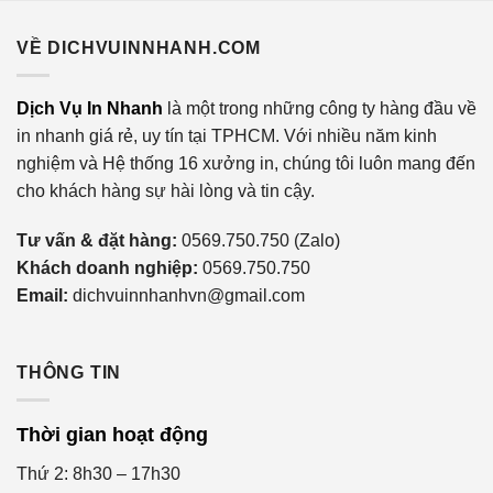
nào cũng nên sở hữu.
VỀ DICHVUINNHANH.COM
Quá trình thiết kế Catalogue chuyên nghiệp
Để tạo ra một catalogue ấn tượng, bạn không nhất thiết
Dịch Vụ In Nhanh
là một trong những công ty hàng đầu về
phải là chuyên gia thiết kế. Với các bước chi tiết dưới đây,
in nhanh giá rẻ, uy tín tại TPHCM. Với nhiều năm kinh
bạn có thể tự thực hiện tới 90% công việc và sở hữu một
nghiệm và Hệ thống 16 xưởng in, chúng tôi luôn mang đến
sản phẩm đáng tự hào. Hãy bắt đầu nào!
cho khách hàng sự hài lòng và tin cậy.
Tư vấn & đặt hàng:
0569.750.750 (Zalo)
Khách doanh nghiệp:
0569.750.750
Email:
dichvuinnhanhvn@gmail.com
THÔNG TIN
Thời gian hoạt động
Thứ 2: 8h30 – 17h30