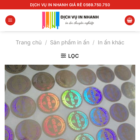
Chuyển
DỊCH VỤ IN NHANH GIÁ RẺ 0569.750.750
đến
nội
dung
Trang chủ
/
Sản phẩm in ấn
/
In ấn khác
LỌC