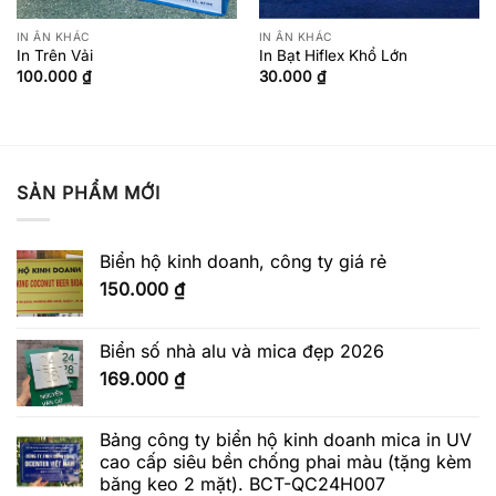
Công nghệ bảo mật cao
:
IN ẤN KHÁC
IN ẤN KHÁC
Tem chống hàng giả thường sử dụng các công nghệ
In Trên Vải
In Bạt Hiflex Khổ Lớn
tiên tiến như:
100.000
₫
30.000
₫
Công nghệ Hologram (3D)
: Tem có hiệu
ứng ánh sáng ba chiều, thay đổi màu sắc
khi thay đổi góc nhìn.
SẢN PHẨM MỚI
Mã QR
: Cho phép quét mã để kiểm tra
thông tin sản phẩm qua ứng dụng di động.
Biển hộ kinh doanh, công ty giá rẻ
Tem vỡ
: Tem sẽ bị phá hủy (vỡ) khi cố
150.000
₫
gắng bóc ra, không thể tái sử dụng.
Mực phát quang
: Chỉ hiện thị khi được
Biển số nhà alu và mica đẹp 2026
chiếu dưới ánh sáng đặc biệt.
169.000
₫
Số serial hoặc mã bảo mật
: Mỗi tem có mã
Bảng công ty biển hộ kinh doanh mica in UV
duy nhất để kiểm tra tính xác thực.
cao cấp siêu bền chống phai màu (tặng kèm
băng keo 2 mặt). BCT-QC24H007