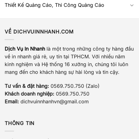
kiểm soát chất lượng tem tốt hơn.
Thiết Kế Quảng Cáo, Thi Công Quảng Cáo
Bước 1: Chọn Loại Tem Chống Hàng Giả Phù Hợp
Thị trường hiện nay cung cấp đa dạng các loại tem
VỀ DICHVUINNHANH.COM
chống hàng giả, từ tem hologram, tem QR code đến
tem 3D, mỗi loại đều có ưu điểm và nhược điểm riêng:
Dịch Vụ In Nhanh
là một trong những công ty hàng đầu
Tem Hologram:
về in nhanh giá rẻ, uy tín tại TPHCM. Với nhiều năm
kinh nghiệm và Hệ thống 16 xưởng in, chúng tôi luôn
Ưu điểm:
Tạo hiệu ứng ánh sáng độc đáo,
mang đến cho khách hàng sự hài lòng và tin cậy.
khó sao chép, phù hợp với các sản phẩm
Tư vấn & đặt hàng:
0569.750.750 (Zalo)
cao cấp.
Khách doanh nghiệp:
0569.750.750
Nhược điểm:
Chi phí cao hơn các loại tem
Email:
dichvuinnhanhvn@gmail.com
khác.
Tem QR Code:
THÔNG TIN
Ưu điểm:
Dễ dàng kiểm tra thông tin sản