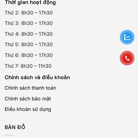
Thời gian hoạt động
phẩm, tích hợp nhiều tính năng chống giả,
giá cả hợp lý.
Thứ 2: 8h30 – 17h30
Nhược điểm:
Nhu cầu sử dụng smartphone
Thứ 3: 8h30 – 17h30
để quét mã QR.
Thứ 4: 8h30 – 17h30
Thứ 5: 8h30 – 17h30
Tem 3D:
Thứ 6: 8h30 – 17h30
Ưu điểm:
Tạo hiệu ứng 3D độc đáo, khó
Thứ 7: 8h30 – 11h30
làm giả, thích hợp cho sản phẩm cần sự
bảo mật cao.
Chính sách và điều khoản
Nhược điểm:
Chi phí sản xuất cao.
Chính sách thanh toán
Chính sách bảo mật
Lưu ý:
Chọn loại tem phù hợp với đặc thù sản phẩm và
ngân sách của bạn.
Điều khoản sử dụng
Bước 2: Thiết Kế Mẫu Tem Chống Hàng Giả
BẢN ĐỒ
Bạn có thể sử dụng các phần mềm thiết kế đồ họa phổ