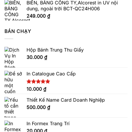
BIỂN, BẢNG CÔNG TY,Alcorest in UV nội
dung, ngoài trời BCT-QC24H006
249.000
₫
BÁN CHẠY
Hộp Bánh Trung Thu Giấy
30.000
₫
In Catalogue Cao Cấp
Được xếp
10.000
₫
hạng
5.00
5 sao
Thiết Kế Name Card Doanh Nghiệp
500.000
₫
In Formex Trang Trí
20.000
₫