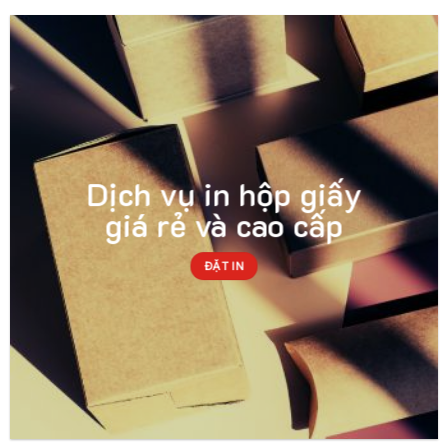
Dịch vụ in hộp giấy
giá rẻ và cao cấp
ĐẶT IN