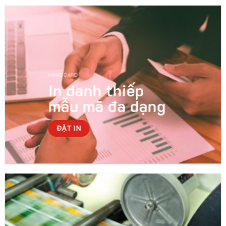
NAME CARD
In danh thiếp
mẫu mã đa dạng
ĐẶT IN