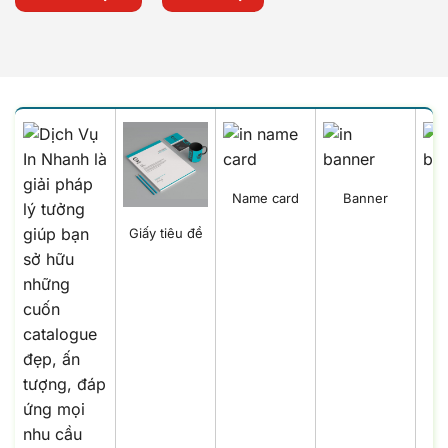
Name card
Banner
B
Giấy tiêu đề