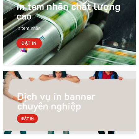
In tem nhãn chất lượng
cao
In tem nhãn
ĐẶT IN
Dịch vụ in banner
chuyên nghiệp
ĐẶT IN