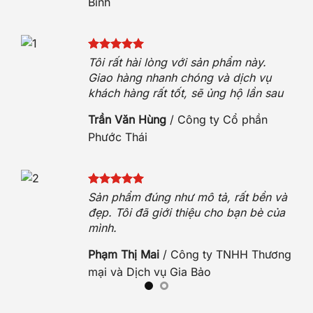
Bình
 sóc
t
Tôi rất hài lòng với sản phẩm này.
h
Giao hàng nhanh chóng và dịch vụ
khách hàng rất tốt, sẽ ủng hộ lần sau
n
Trần Văn Hùng
/
Công ty Cổ phần
Phước Thái
hẹn.
Sản phẩm đúng như mô tả, rất bền và
hộ.
đẹp. Tôi đã giới thiệu cho bạn bè của
mình.
O
Phạm Thị Mai
/
Công ty TNHH Thương
mại và Dịch vụ Gia Bảo