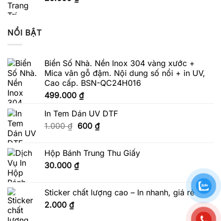
NỔI BẬT
Biển Số Nhà. Nền Inox 304 vàng xước +
Mica vân gỗ đậm. Nội dung số nổi + in UV,
Cao cấp. BSN-QC24H016
499.000
₫
In Tem Dán UV DTF
Giá
Giá
1.000
₫
600
₫
gốc
hiện
là:
tại
Hộp Bánh Trung Thu Giấy
1.000 ₫.
là:
30.000
₫
600 ₫.
Sticker chất lượng cao – In nhanh, giá rẻ
2.000
₫