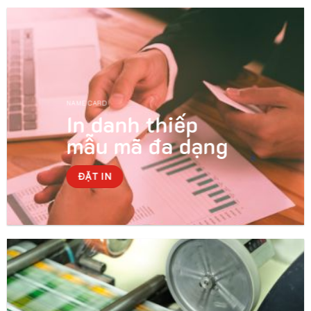
NAME CARD
In danh thiếp
mẫu mã đa dạng
ĐẶT IN