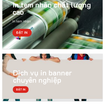
In tem nhãn chất lượng
cao
In tem nhãn
ĐẶT IN
Dịch vụ in banner
chuyên nghiệp
ĐẶT IN