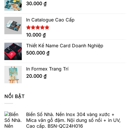
30.000
₫
In Catalogue Cao Cấp
Được xếp
10.000
₫
hạng
5.00
5 sao
Thiết Kế Name Card Doanh Nghiệp
500.000
₫
In Formex Trang Trí
20.000
₫
NỔI BẬT
Biển Số Nhà. Nền Inox 304 vàng xước +
Mica vân gỗ đậm. Nội dung số nổi + in UV,
Cao cấp. BSN-QC24H016