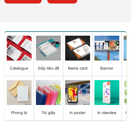
Catalogue
Giấy tiêu đề
Name card
Banner
B
Phong bì
Túi giấy
In poster
In standee
In