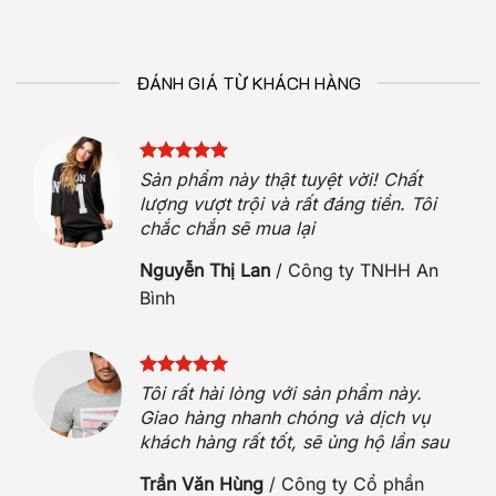
ĐÁNH GIÁ TỪ KHÁCH HÀNG
Sản phẩm này thật tuyệt vời! Chất
iệt
lượng vượt trội và rất đáng tiền. Tôi
chắc chắn sẽ mua lại
Nguyễn Thị Lan
/
Công ty TNHH An
Bình
 sóc
t
Tôi rất hài lòng với sản phẩm này.
h
Giao hàng nhanh chóng và dịch vụ
khách hàng rất tốt, sẽ ủng hộ lần sau
n
Trần Văn Hùng
/
Công ty Cổ phần