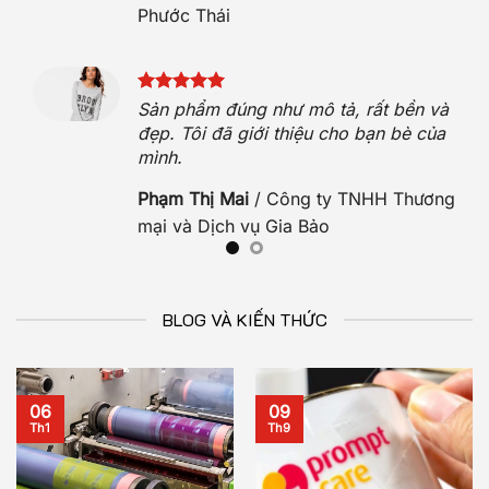
Phước Thái
hẹn.
Sản phẩm đúng như mô tả, rất bền và
hộ.
đẹp. Tôi đã giới thiệu cho bạn bè của
mình.
O
Phạm Thị Mai
/
Công ty TNHH Thương
mại và Dịch vụ Gia Bảo
BLOG VÀ KIẾN THỨC
06
09
Th1
Th9