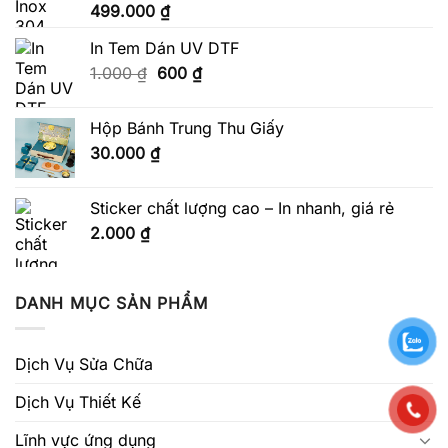
499.000
₫
In Tem Dán UV DTF
Giá
Giá
1.000
₫
600
₫
gốc
hiện
là:
tại
Hộp Bánh Trung Thu Giấy
1.000 ₫.
là:
30.000
₫
600 ₫.
Sticker chất lượng cao – In nhanh, giá rẻ
2.000
₫
DANH MỤC SẢN PHẨM
Dịch Vụ Sửa Chữa
Dịch Vụ Thiết Kế
Lĩnh vực ứng dụng