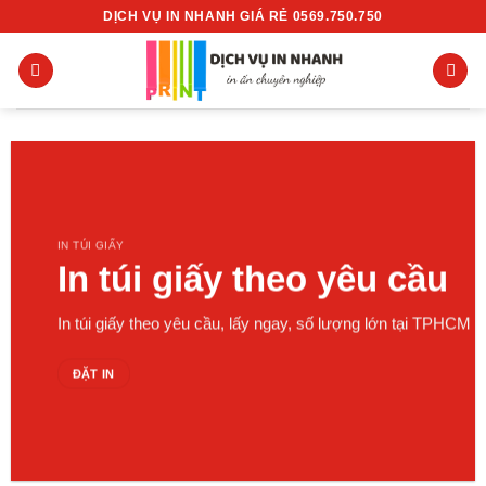
Chuyển
DỊCH VỤ IN NHANH GIÁ RẺ 0569.750.750
đến
nội
dung
IN TÚI GIẤY
In túi giấy theo yêu cầu
In túi giấy theo yêu cầu, lấy ngay, số lượng lớn tại TPHCM
ĐẶT IN