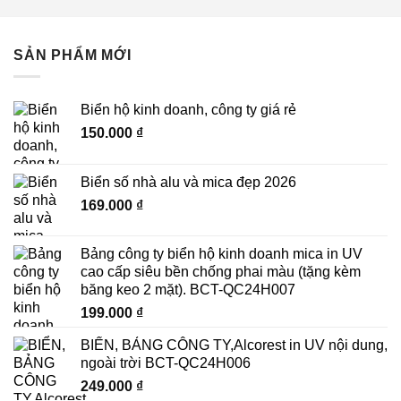
SẢN PHẨM MỚI
Biển hộ kinh doanh, công ty giá rẻ
150.000
₫
Biển số nhà alu và mica đẹp 2026
169.000
₫
Bảng công ty biển hộ kinh doanh mica in UV
cao cấp siêu bền chống phai màu (tặng kèm
băng keo 2 mặt). BCT-QC24H007
199.000
₫
BIỂN, BẢNG CÔNG TY,Alcorest in UV nội dung,
ngoài trời BCT-QC24H006
249.000
₫