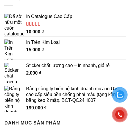
In Catalogue Cao Cấp
Được xếp
10.000
₫
hạng
5.00
5
sao
In Trên Kim Loại
15.000
₫
Sticker chất lượng cao – In nhanh, giá rẻ
2.000
₫
Bảng công ty biển hộ kinh doanh mica in UV
cao cấp siêu bền chống phai màu (tặng kèm
băng keo 2 mặt). BCT-QC24H007
199.000
₫
DANH MỤC SẢN PHẨM