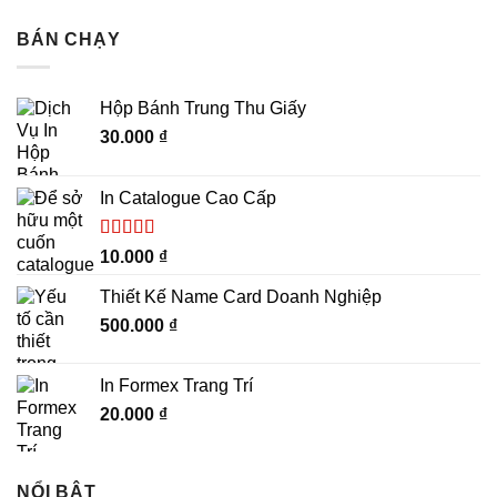
BÁN CHẠY
Hộp Bánh Trung Thu Giấy
30.000
₫
In Catalogue Cao Cấp
Được xếp
10.000
₫
hạng
5.00
5
sao
Thiết Kế Name Card Doanh Nghiệp
500.000
₫
In Formex Trang Trí
20.000
₫
NỔI BẬT