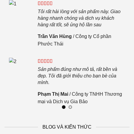
c
ọi
Tôi rất hài lòng với sản phẩm này. Giao
.
hàng nhanh chóng và dịch vụ khách
hàng rất tốt, sẽ ủng hộ lần sau
 JKL
Trần Văn Hùng
/
Công ty Cổ phần
Phước Thái
n.
Sản phẩm đúng như mô tả, rất bền và
đẹp. Tôi đã giới thiệu cho bạn bè của
mình.
Phạm Thị Mai
/
Công ty TNHH Thương
mại và Dịch vụ Gia Bảo
BLOG VÀ KIẾN THỨC