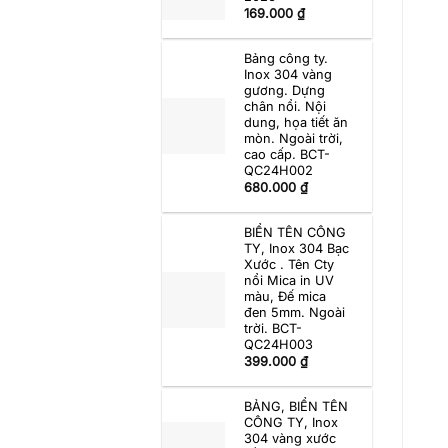
169.000
₫
Bảng công ty.
Inox 304 vàng
gương. Dựng
chân nổi. Nội
dung, họa tiết ăn
mòn. Ngoài trời,
cao cấp. BCT-
QC24H002
680.000
₫
BIỂN TÊN CÔNG
TY, Inox 304 Bạc
Xước . Tên Cty
nổi Mica in UV
màu, Đế mica
đen 5mm. Ngoài
trời. BCT-
QC24H003
399.000
₫
BẢNG, BIỂN TÊN
CÔNG TY, Inox
304 vàng xước