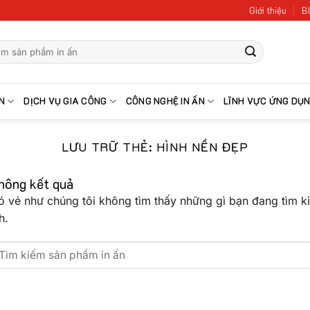
Giới thiệu
Bl
N
DỊCH VỤ GIA CÔNG
CÔNG NGHỆ IN ẤN
LĨNH VỰC ỨNG DỤ
LƯU TRỮ THẺ:
HÌNH NỀN ĐẸP
hông kết quả
ó vẻ như chúng tôi không tìm thấy những gì bạn đang tìm ki
h.