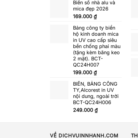
Biển số nhà alu và
mica đẹp 2026
169.000
₫
Bảng công ty biển
hộ kinh doanh mica
in UV cao cấp siêu
bền chống phai màu
(tặng kèm băng keo
2 mặt). BCT-
QC24H007
199.000
₫
BIỂN, BẢNG CÔNG
TY,Alcorest in UV
nội dung, ngoài trời
BCT-QC24H006
249.000
₫
VỀ DICHVUINNHANH.COM
TH