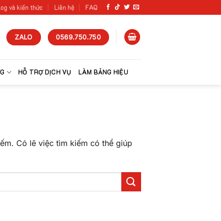
og và kiến thức
Liên hệ
FAQ
ZALO
0569.750.750
NG
HỖ TRỢ DỊCH VỤ
LÀM BẢNG HIỆU
ếm. Có lẽ việc tìm kiếm có thể giúp