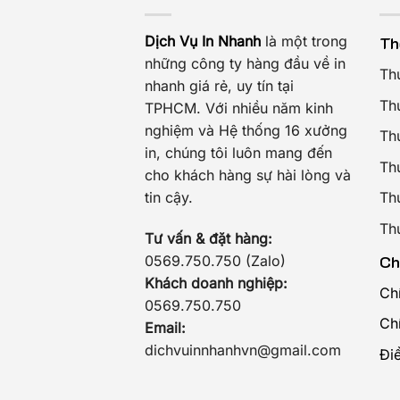
Dịch Vụ In Nhanh
là một trong
Th
những công ty hàng đầu về in
Th
nhanh giá rẻ, uy tín tại
Th
TPHCM. Với nhiều năm kinh
nghiệm và Hệ thống 16 xưởng
Th
in, chúng tôi luôn mang đến
Th
cho khách hàng sự hài lòng và
tin cậy.
Th
Th
Tư vấn & đặt hàng:
Ch
0569.750.750 (Zalo)
Khách doanh nghiệp:
Ch
0569.750.750
Ch
Email:
dichvuinnhanhvn@gmail.com
Đi