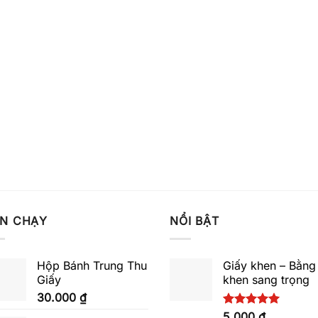
N CHẠY
NỔI BẬT
Hộp Bánh Trung Thu
Giấy khen – Bằng
Giấy
khen sang trọng
30.000
₫
Được xếp
5.000
₫