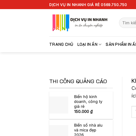
Chuyển
DỊCH VỤ IN NHANH GIÁ RẺ 0569.750.750
đến
nội
Tìm
dung
kiếm:
TRANG CHỦ
LOẠI IN ẤN
SẢN PHẨM IN Ấ
K
THI CÔNG QUẢNG CÁO
C
íc
Biển hộ kinh
doanh, công ty
giá rẻ
150.000
₫
Biển số nhà alu
và mica đẹp
2026