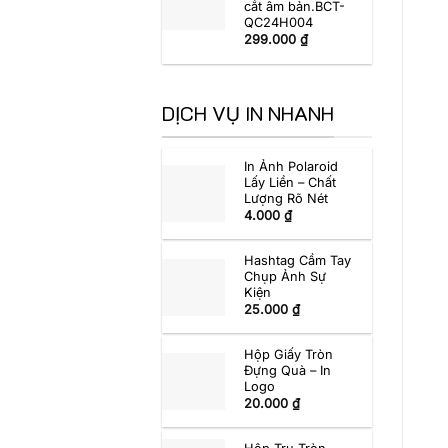
cắt âm bản.BCT-
QC24H004
299.000
₫
DỊCH VỤ IN NHANH
In Ảnh Polaroid
Lấy Liền – Chất
Lượng Rõ Nét
4.000
₫
Hashtag Cầm Tay
Chụp Ảnh Sự
Kiện
25.000
₫
Hộp Giấy Tròn
Đựng Quà – In
Logo
20.000
₫