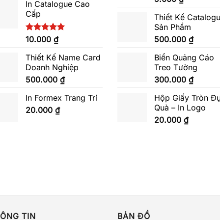
In Catalogue Cao
hạng
5.00
Cấp
5 sao
Thiết Kế Catalog
Sản Phẩm
Được xếp
10.000
₫
500.000
₫
hạng
5.00
5 sao
Thiết Kế Name Card
Biển Quảng Cáo
Doanh Nghiệp
Treo Tường
500.000
₫
300.000
₫
In Formex Trang Trí
Hộp Giấy Tròn Đ
Quà – In Logo
20.000
₫
20.000
₫
ÔNG TIN
BẢN ĐỒ