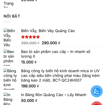
NỔI BẬT
Biển Vẫy, Biển Vãy Quảng Cáo
Giá
Giá
Được xếp
390.000
₫
290.000
₫
hạng
5.00
gốc
hiện
5 sao
Bao bì sản phẩm cao cấp – In nhanh số
là:
tại
lượng ít
390.000 ₫.
là:
15.000
₫
290.000 ₫.
Bảng công ty biển hộ kinh doanh mica in UV
cao cấp siêu bền chống phai màu (tặng kèm
băng keo 2 mặt). BCT-QC24H007
199.000
₫
In Băng Rôn Quảng Cáo – Lấy Nhanh
50.000
₫