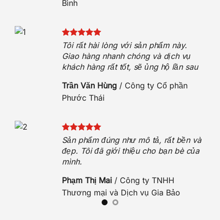
Bình
 sóc
t
Tôi rất hài lòng với sản phẩm này.
h
Giao hàng nhanh chóng và dịch vụ
khách hàng rất tốt, sẽ ủng hộ lần sau
n
Trần Văn Hùng
/
Công ty Cổ phần
Phước Thái
hẹn.
Sản phẩm đúng như mô tả, rất bền và
hộ.
đẹp. Tôi đã giới thiệu cho bạn bè của
mình.
O
Phạm Thị Mai
/
Công ty TNHH
Thương mại và Dịch vụ Gia Bảo