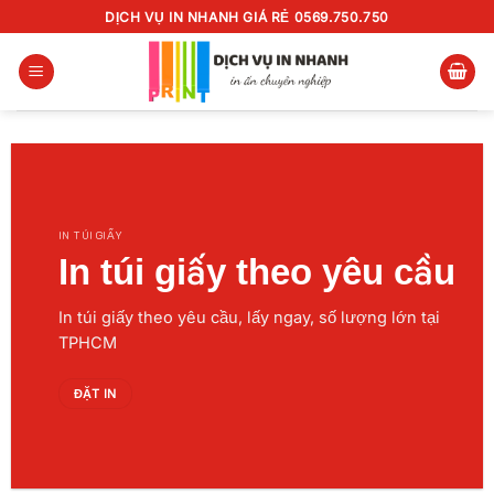
Chuyển
DỊCH VỤ IN NHANH GIÁ RẺ 0569.750.750
đến
nội
dung
IN TÚI GIẤY
In túi giấy theo yêu cầu
In túi giấy theo yêu cầu, lấy ngay, số lượng lớn tại
TPHCM
ĐẶT IN