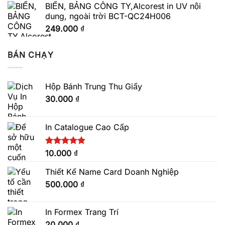
BIỂN, BẢNG CÔNG TY,Alcorest in UV nội
dung, ngoài trời BCT-QC24H006
249.000
₫
BÁN CHẠY
Hộp Bánh Trung Thu Giấy
30.000
₫
In Catalogue Cao Cấp
Được xếp
10.000
₫
hạng
5.00
5 sao
Thiết Kế Name Card Doanh Nghiệp
500.000
₫
In Formex Trang Trí
20.000
₫