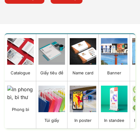
Catalogue
Giấy tiêu đề
Name card
Banner
B
Phong bì
Túi giấy
In poster
In standee
In