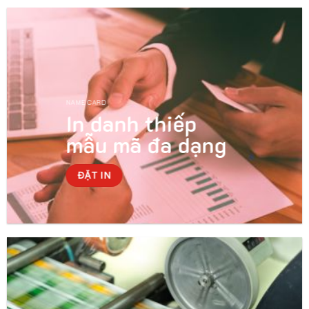
NAME CARD
In danh thiếp
mẫu mã đa dạng
ĐẶT IN