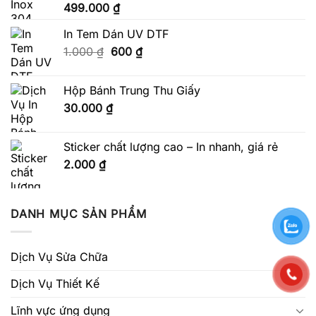
499.000
₫
In Tem Dán UV DTF
Giá
Giá
1.000
₫
600
₫
gốc
hiện
là:
tại
Hộp Bánh Trung Thu Giấy
1.000 ₫.
là:
30.000
₫
600 ₫.
Sticker chất lượng cao – In nhanh, giá rẻ
2.000
₫
DANH MỤC SẢN PHẨM
Dịch Vụ Sửa Chữa
Dịch Vụ Thiết Kế
Lĩnh vực ứng dụng