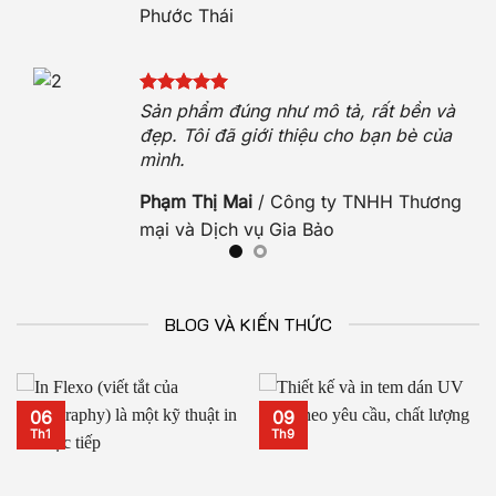
Phước Thái
hẹn.
Sản phẩm đúng như mô tả, rất bền và
hộ.
đẹp. Tôi đã giới thiệu cho bạn bè của
mình.
O
Phạm Thị Mai
/
Công ty TNHH Thương
mại và Dịch vụ Gia Bảo
BLOG VÀ KIẾN THỨC
06
09
Th1
Th9