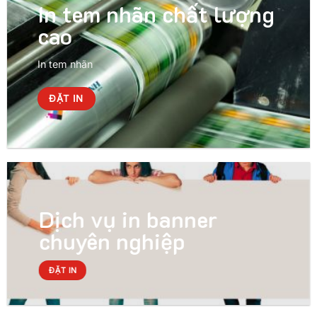
In tem nhãn chất lượng
cao
In tem nhãn
ĐẶT IN
Dịch vụ in banner
chuyên nghiệp
ĐẶT IN