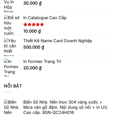
30.000
₫
In Catalogue Cao Cấp
Được xếp
10.000
₫
hạng
5.00
5 sao
Thiết Kế Name Card Doanh Nghiệp
500.000
₫
In Formex Trang Trí
20.000
₫
NỔI BẬT
Biển Số Nhà. Nền Inox 304 vàng xước +
Mica vân gỗ đậm. Nội dung số nổi + in UV,
Cao cấp. BSN-QC24H016