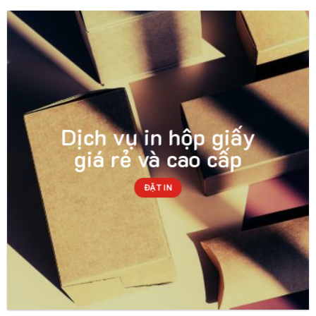
Dịch vụ in hộp giấy
giá rẻ và cao cấp
ĐẶT IN