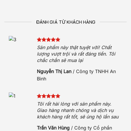
ĐÁNH GIÁ TỪ KHÁCH HÀNG
Sản phẩm này thật tuyệt vời! Chất
iệt
lượng vượt trội và rất đáng tiền. Tôi
chắc chắn sẽ mua lại
Nguyễn Thị Lan
/
Công ty TNHH An
Bình
 sóc
t
Tôi rất hài lòng với sản phẩm này.
h
Giao hàng nhanh chóng và dịch vụ
khách hàng rất tốt, sẽ ủng hộ lần sau
n
Trần Văn Hùng
/
Công ty Cổ phần