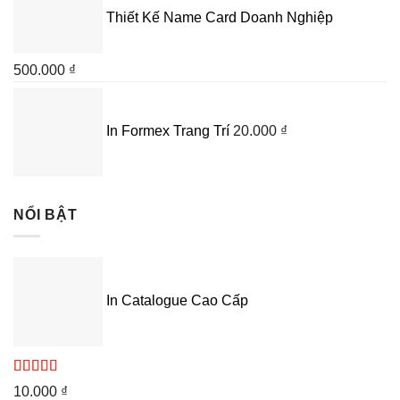
Thiết Kế Name Card Doanh Nghiệp
500.000
₫
In Formex Trang Trí
20.000
₫
NỔI BẬT
In Catalogue Cao Cấp
Được xếp
10.000
₫