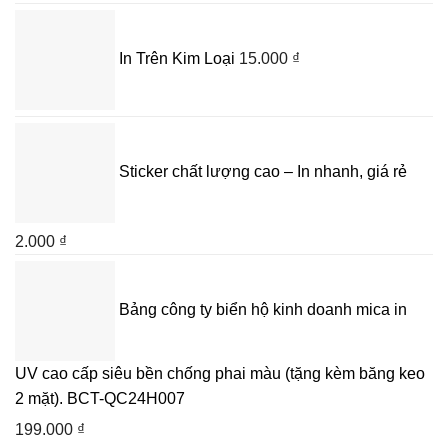
hạng
5.00
5
sao
In Trên Kim Loại
15.000
₫
Sticker chất lượng cao – In nhanh, giá rẻ
2.000
₫
Bảng công ty biển hộ kinh doanh mica in
UV cao cấp siêu bền chống phai màu (tặng kèm băng keo
2 mặt). BCT-QC24H007
199.000
₫