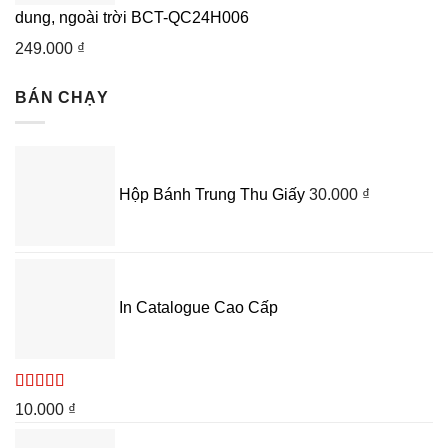
dung, ngoài trời BCT-QC24H006
249.000
₫
BÁN CHẠY
Hộp Bánh Trung Thu Giấy
30.000
₫
In Catalogue Cao Cấp
Được xếp
10.000
₫
hạng
5.00
5
sao