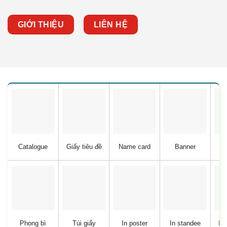
GIỚI THIỆU
LIÊN HỆ
Catalogue
Giấy tiêu đề
Name card
Banner
B
Phong bì
Túi giấy
In poster
In standee
In