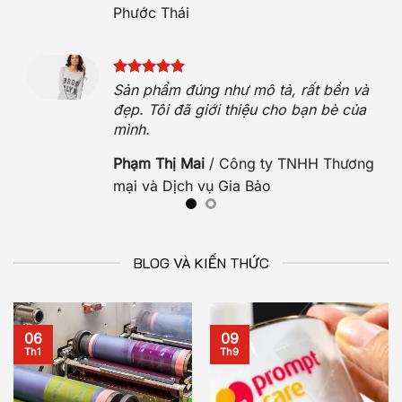
Phước Thái
hẹn.
Sản phẩm đúng như mô tả, rất bền và
hộ.
đẹp. Tôi đã giới thiệu cho bạn bè của
mình.
O
Phạm Thị Mai
/
Công ty TNHH Thương
mại và Dịch vụ Gia Bảo
BLOG VÀ KIẾN THỨC
06
09
Th1
Th9