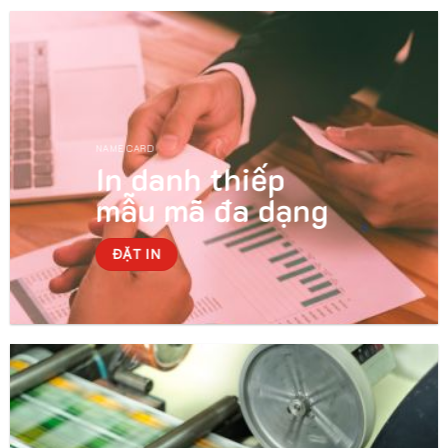
NAME CARD
In danh thiếp
mẫu mã đa dạng
ĐẶT IN