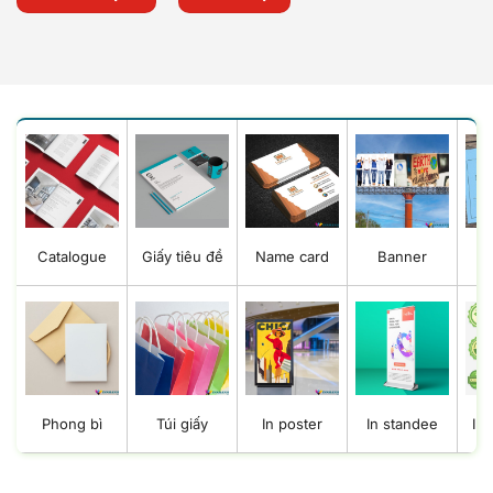
Catalogue
Giấy tiêu đề
Name card
Banner
B
Phong bì
Túi giấy
In poster
In standee
In