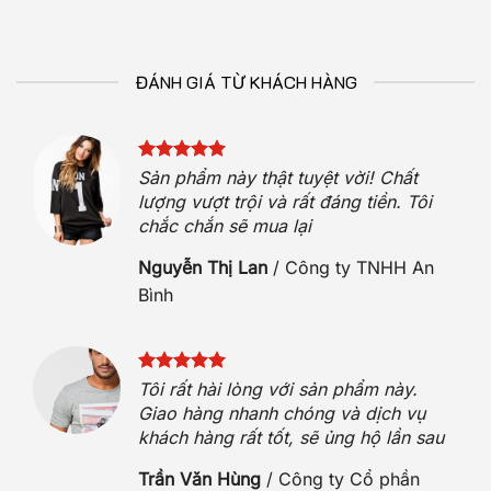
ĐÁNH GIÁ TỪ KHÁCH HÀNG
Sản phẩm này thật tuyệt vời! Chất
iệt
lượng vượt trội và rất đáng tiền. Tôi
chắc chắn sẽ mua lại
Nguyễn Thị Lan
/
Công ty TNHH An
Bình
 sóc
t
Tôi rất hài lòng với sản phẩm này.
h
Giao hàng nhanh chóng và dịch vụ
khách hàng rất tốt, sẽ ủng hộ lần sau
n
Trần Văn Hùng
/
Công ty Cổ phần