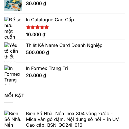
30.000
₫
In Catalogue Cao Cấp
Được xếp
10.000
₫
hạng
5.00
5 sao
Thiết Kế Name Card Doanh Nghiệp
500.000
₫
In Formex Trang Trí
20.000
₫
NỔI BẬT
Biển Số Nhà. Nền Inox 304 vàng xước +
Mica vân gỗ đậm. Nội dung số nổi + in UV,
Cao cấp. BSN-QC24H016