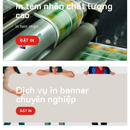
In tem nhãn chất lượng
cao
In tem nhãn
ĐẶT IN
Dịch vụ in banner
chuyên nghiệp
ĐẶT IN