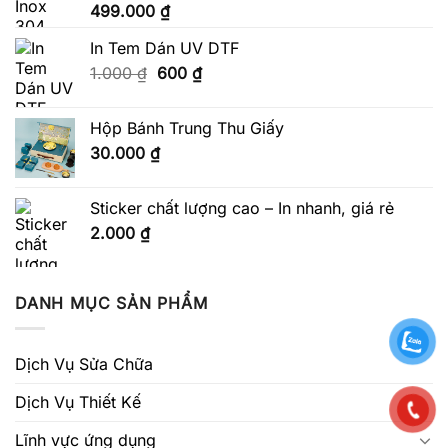
499.000
₫
In Tem Dán UV DTF
Giá
Giá
1.000
₫
600
₫
gốc
hiện
là:
tại
Hộp Bánh Trung Thu Giấy
1.000 ₫.
là:
30.000
₫
600 ₫.
Sticker chất lượng cao – In nhanh, giá rẻ
2.000
₫
DANH MỤC SẢN PHẨM
Dịch Vụ Sửa Chữa
Dịch Vụ Thiết Kế
Lĩnh vực ứng dụng