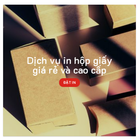
Dịch vụ in hộp giấy
giá rẻ và cao cấp
ĐẶT IN