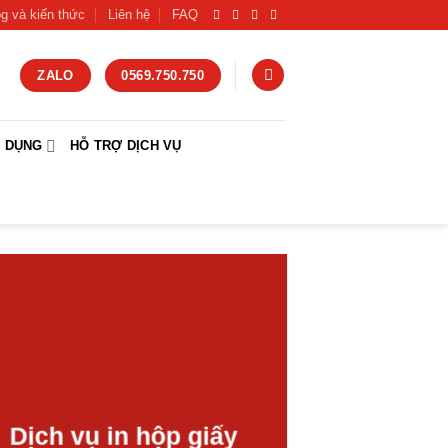
og và kiến thức
Liên hệ
FAQ
ZALO
0569.750.750
G DỤNG
HỖ TRỢ DỊCH VỤ
Dịch vụ in hộp giấy