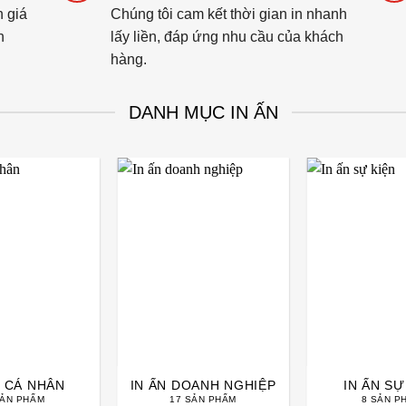
h giá
Chúng tôi cam kết thời gian in nhanh
h
lấy liền, đáp ứng nhu cầu của khách
hàng.
DANH MỤC IN ẤN
N CÁ NHÂN
IN ẤN DOANH NGHIỆP
IN ẤN SỰ
SẢN PHẨM
17 SẢN PHẨM
8 SẢN P