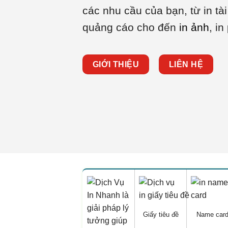
các nhu cầu của bạn, từ in tài
quảng cáo cho đến
in ảnh
, in
GIỚI THIỆU
LIÊN HỆ
Giấy tiêu đề
Name car