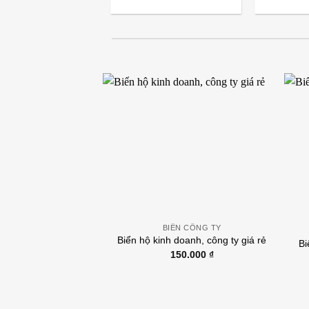
N CÔNG TY
BIỂN CÔNG TY
Inox 304 vàng gương.
Biển hộ kinh doanh, công ty giá rẻ
Bi
Nội dung, họa tiết ăn
150.000
₫
rời, cao cấp. BCT-
24H002
80.000
₫